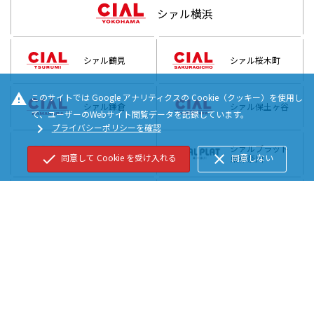
シァル横浜
シァル鶴見
シァル桜木町
warning
このサイトでは Google アナリティクスの Cookie（クッキー）を使用し
シァル鎌倉
シァル保土ヶ谷
て、ユーザーのWebサイト閲覧データを記録しています。
chevron_right
プライバシーポリシーを確認
シァルプラット
シァル菊名
check
close
同意して Cookie を受け入れる
同意しない
東神奈川
エキスト鹿島田
プチール港南台
シァル桜木町