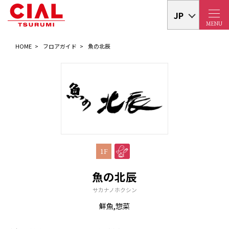
JP
MENU
HOME
フロアガイド
魚の北辰
1F
魚の北辰
サカナノホクシン
鮮魚,惣菜