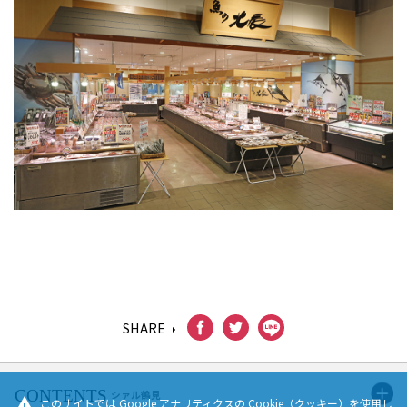
SHARE
シァル鶴見
warning
このサイトでは Google アナリティクスの Cookie（クッキー）を使用し