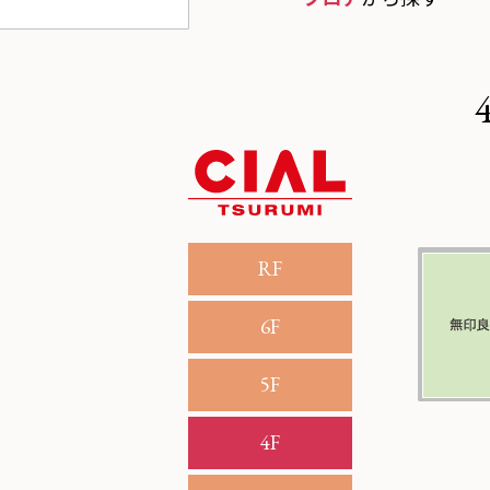
RF
6F
5F
4F