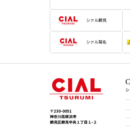
シァル鶴見
シァル菊名
シ
〒230-0051
神奈川県横浜市
鶴見区鶴見中央１丁目１-２