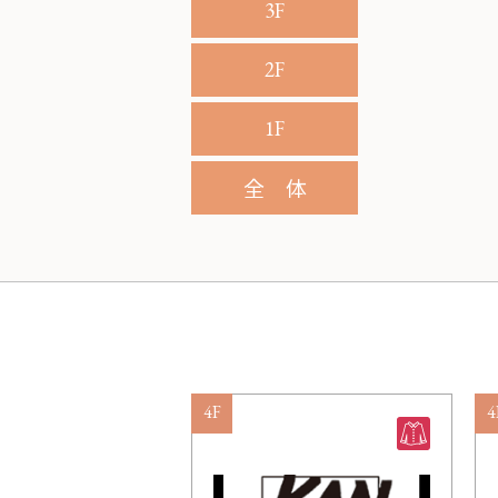
3F
2F
1F
全 体
4F
4