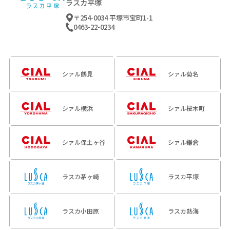
ラスカ平塚
〒254-0034 平塚市宝町1-1
0463-22-0234
シァル鶴見
シァル菊名
シァル横浜
シァル桜木町
シァル保土ヶ谷
シァル鎌倉
ラスカ茅ヶ崎
ラスカ平塚
ラスカ小田原
ラスカ熱海