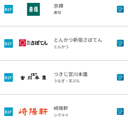
京樽
B1F
寿司
とんかつ新宿さぼてん
B1F
とんかつ
つきじ宮川本廛
B1F
うなぎ・天ぷら
崎陽軒
B1F
シウマイ