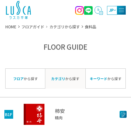
JP
HOME
フロアガイド
カテゴリから探す
食料品
FLOOR GUIDE
10:00～20:00
ショッピング
11:00～21:00
レストラン・カフェ
10:00～19:00（4月～9月）
屋上庭園
フロア
から探す
カテゴリ
から探す
キーワード
から探す
10:00～17:00（10月～3月）
柿安
B1F
精肉