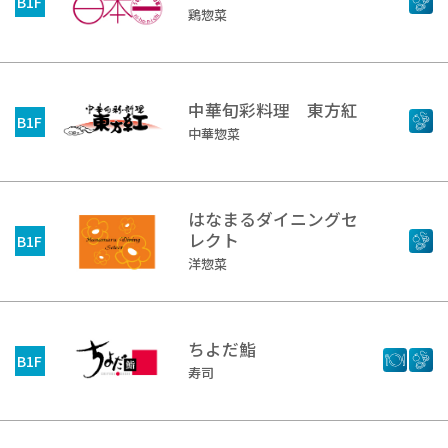
B1F
鶏惣菜
中華旬彩料理 東方紅
B1F
中華惣菜
はなまるダイニングセ
レクト
B1F
洋惣菜
ちよだ鮨
B1F
寿司