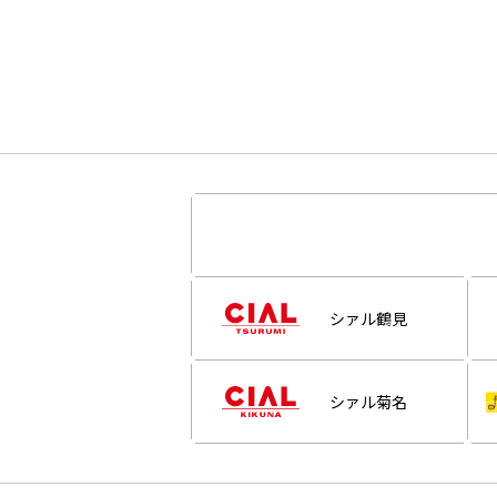
シァル鶴見
シァル菊名