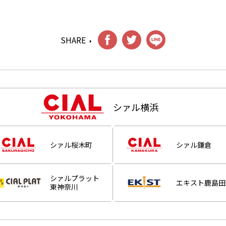
SHARE
シァル横浜
シァル桜木町
シァル鎌倉
シァルプラット
エキスト鹿島田
東神奈川