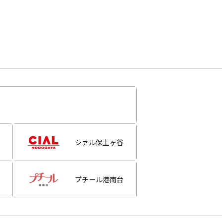
シァル保土ヶ谷
プチール港南台