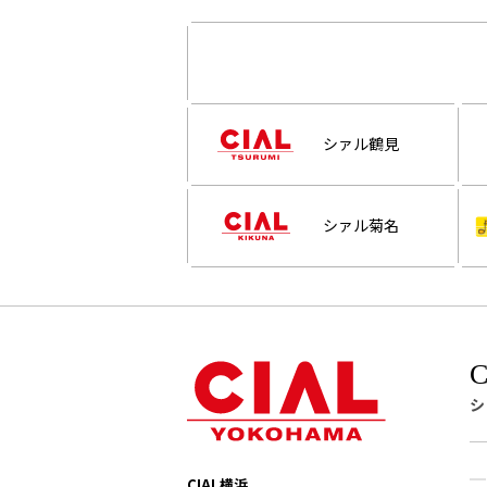
シァル鶴見
シァル菊名
シ
CIAL横浜