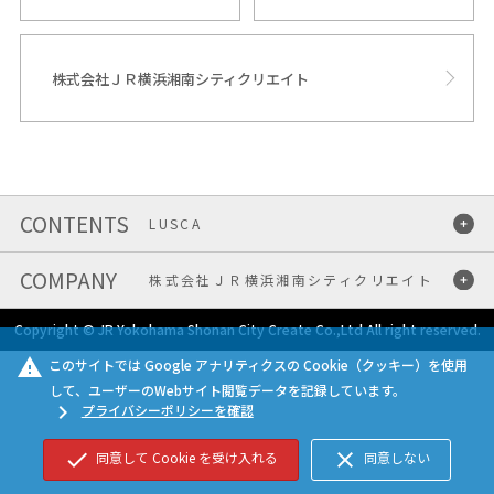
株式会社ＪＲ横浜湘南シティクリエイト
LUSCA
JRE POINT
ラスカで働くメリット
株式会社ＪＲ横浜湘南シティクリエイト
Copyright © JR Yokohama Shonan City Create Co.,Ltd All right reserved.
会社情報
ニュースリリース
ラスカの取り組み
環境への取り組み
warning
このサイトでは Google アナリティクスの Cookie（クッキー）を使用
して、ユーザーのWebサイト閲覧データを記録しています。
採用情報
地域活性化の取り組み
chevron_right
プライバシーポリシーを確認
プレミアムメンバー
プライバシーポリシー
check
close
同意して Cookie を受け入れる
同意しない