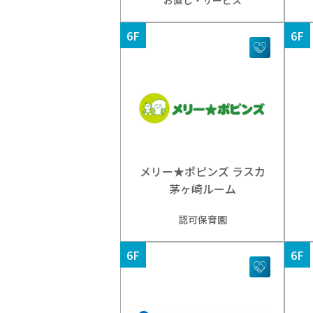
お直し・サービス
6F
6F
メリー★ポピンズ ラスカ
茅ヶ崎ルーム
認可保育園
6F
6F