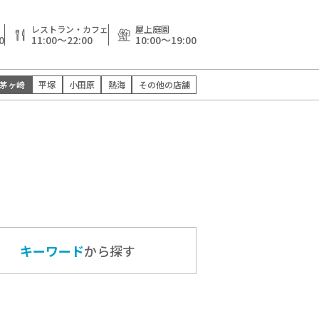
レストラン・カフェ
屋上庭園
0
11:00～22:00
10:00～19:00
茅ヶ崎
平塚
小田原
熱海
その他の店舗
キーワード
から探す