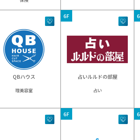
保険
6F
6
QBハウス
占いルルドの部屋
理美容室
占い
6F
6