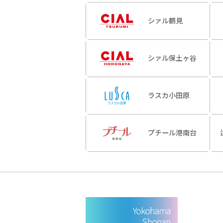
シァル鶴見
シァル保土ヶ谷
ラスカ小田原
プチール港南台