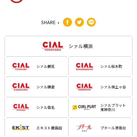
SHARE
シァル横浜
シァル鶴見
シァル桜木町
シァル鎌倉
シァル保土ヶ谷
シァルプラット
シァル菊名
東神奈川
エキスト鹿島田
プチール港南台