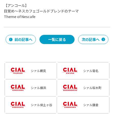
【アンコール】
目覚め～ネスカフェゴールドブレンドのテーマ
Theme of Nescafe
前の記事へ
一覧に戻る
次の記事へ
シァル鶴見
シァル菊名
シァル横浜
シァル桜木町
シァル保土ヶ谷
シァル鎌倉