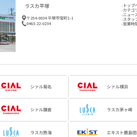
ラスカ平塚
トップ
カテゴ
ニュー
〒254-0034 平塚市宝町1-1
スタッ
0463-22-0234
営業時
シァル菊名
シァル横浜
シァル鎌倉
ラスカ茅ヶ崎
ラスカ熱海
エキスト鹿島田