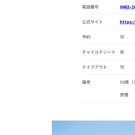
電話番号
0463-2
公式サイト
https:
予約
可
チャイルドシート
有
テイクアウト
可
備考
50席（
禁煙