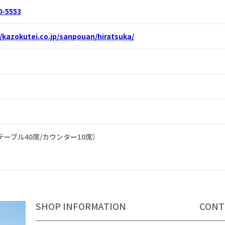
0-5553
//kazokutei.co.jp/sanpouan/hiratsuka/
テーブル40席/カウンター10席）
SHOP INFORMATION
CONT