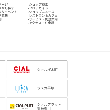
ページ
ショップ検索
リから探す
フロアガイド
ス＆イベント
ショップニュース
フ募集
レストラン＆カフェ
間
サービス・施設案内
アクセス・駐車場
シァル桜木町
ラスカ平塚
シァルプラット
東神奈川