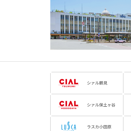
シァル鶴見
シァル保土ヶ谷
ラスカ小田原