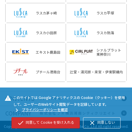
ラスカ茅ヶ崎
ラスカ平塚
ラスカ小田原
ラスカ熱海
シァルプラット
エキスト鹿島田
東神奈川
プチール港南台
辻堂・湯河原・来宮・伊東駅構内
warning
このサイトでは Google アナリティクスの Cookie（クッキー）を使用
LUSCA平塚
して、ユーザーのWebサイト閲覧データを記録しています。
chevron_right
プライバシーポリシーを確認
トップページ
ショップ検索
株式会社ＪＲ横浜湘南シティクリエイト
check
close
同意して Cookie を受け入れる
同意しない
Copyright © JR Yokohama Shonan City Create Co.,Ltd All right reserved.
会社情報
ニュースリリース
カテゴリから探す
フロアガイド