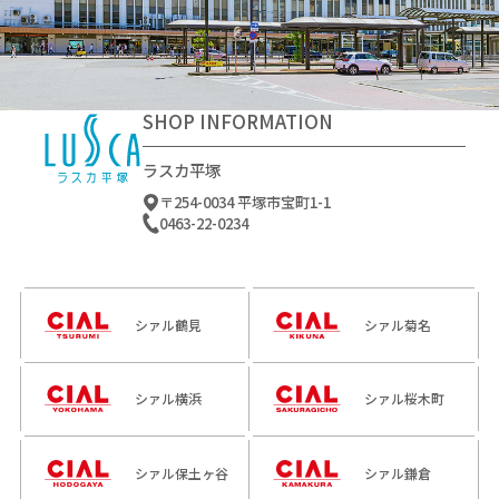
SHOP INFORMATION
ラスカ平塚
〒254-0034 平塚市宝町1-1
0463-22-0234
シァル鶴見
シァル菊名
シァル横浜
シァル桜木町
シァル保土ヶ谷
シァル鎌倉